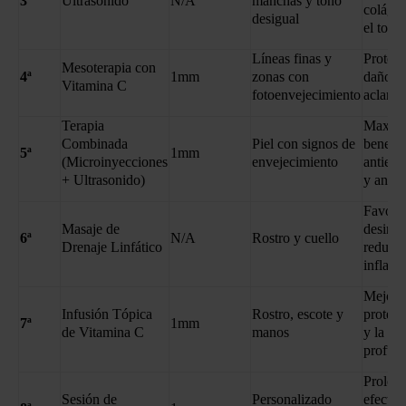
3ª
Ultrasonido
N/A
manchas y tono
colágen
desigual
el tono 
Líneas finas y
Protege
Mesoterapia con
4ª
1mm
zonas con
daño ox
Vitamina C
fotoenvejecimiento
aclara l
Terapia
Maximi
Combinada
Piel con signos de
benefic
5ª
1mm
(Microinyecciones
envejecimiento
antienv
+ Ultrasonido)
y antio
Favorec
Masaje de
desinto
6ª
N/A
Rostro y cuello
Drenaje Linfático
reduce 
inflam
Mejora 
Infusión Tópica
Rostro, escote y
protecc
7ª
1mm
de Vitamina C
manos
y la hi
profun
Prolong
Sesión de
Personalizado
efectos