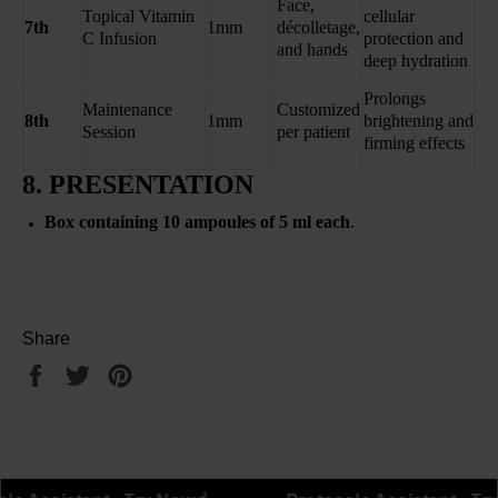
Face,
Topical Vitamin
cellular
7th
1mm
décolletage,
C Infusion
protection and
and hands
deep hydration
Prolongs
Maintenance
Customized
8th
1mm
brightening and
Session
per patient
firming effects
8. PRESENTATION
Box containing 10 ampoules of 5 ml each
.
Share
Share
Tweet
Pin
on
on
on
Facebook
Twitter
Pinterest