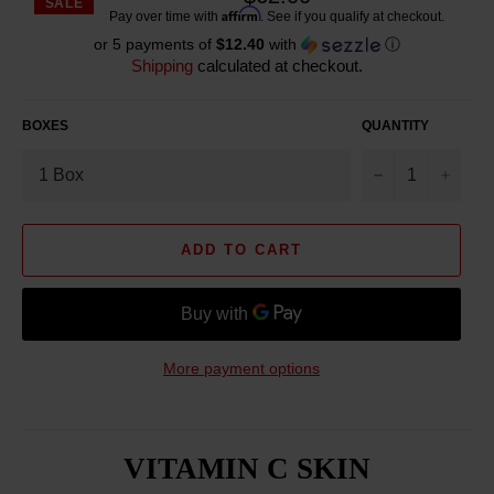
SALE
Reg
Affirm
Pay over time with
. See if you qualify at checkout.
pric
or 5 payments of
$12.40
with
ⓘ
Shipping
calculated at checkout.
BOXES
QUANTITY
−
+
ADD TO CART
More payment options
VITAMIN C SKIN