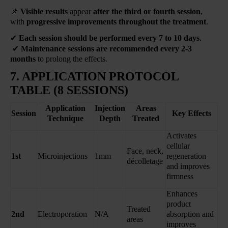
📌
Visible results
appear
after the third or fourth session
,
with
progressive improvements throughout the treatment
.
✔
Each session should be performed every 7 to 10 days
.
✔
Maintenance sessions are recommended every 2-3
months
to prolong the effects.
7. APPLICATION PROTOCOL
TABLE (8 SESSIONS)
Application
Injection
Areas
Session
Key Effects
Technique
Depth
Treated
Activates
cellular
Face, neck,
1st
Microinjections
1mm
regeneration
décolletage
and improves
firmness
Enhances
product
Treated
2nd
Electroporation
N/A
absorption and
areas
improves