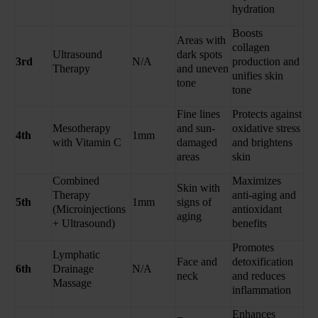
hydration
Boosts
Areas with
collagen
Ultrasound
dark spots
3rd
N/A
production and
Therapy
and uneven
unifies skin
tone
tone
Fine lines
Protects against
Mesotherapy
and sun-
oxidative stress
4th
1mm
with Vitamin C
damaged
and brightens
areas
skin
Combined
Maximizes
Skin with
Therapy
anti-aging and
5th
1mm
signs of
(Microinjections
antioxidant
aging
+ Ultrasound)
benefits
Promotes
Lymphatic
Face and
detoxification
6th
Drainage
N/A
neck
and reduces
Massage
inflammation
Enhances