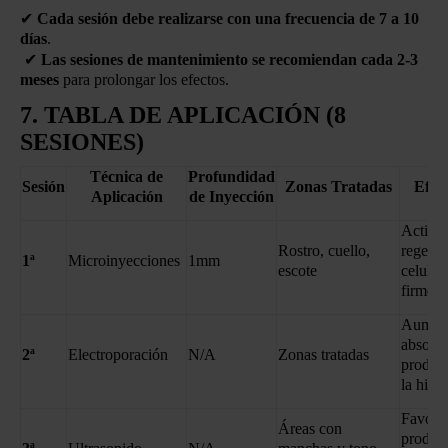
✔
Cada sesión debe realizarse con una frecuencia de 7 a 10
días
.
✔
Las sesiones de mantenimiento se recomiendan cada 2-3
meses
para prolongar los efectos.
7. TABLA DE APLICACIÓN (8
SESIONES)
Técnica de
Profundidad
Sesión
Zonas Tratadas
Efec
Aplicación
de Inyección
Activa 
Rostro, cuello,
regene
1ª
Microinyecciones
1mm
escote
celular
firmeza
Aument
absorci
2ª
Electroporación
N/A
Zonas tratadas
produc
la hidr
Favorec
Áreas con
produc