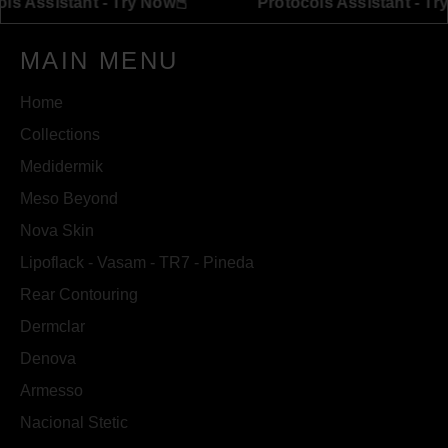
☝︎
Protocols Assistant - Try Now
Protocols As
MAIN MENU
Home
Collections
Medidermik
Meso Beyond
Nova Skin
Lipoflack - Vasam - TR7 - Pineda
Rear Contouring
Dermclar
Denova
Armesso
Nacional Stetic