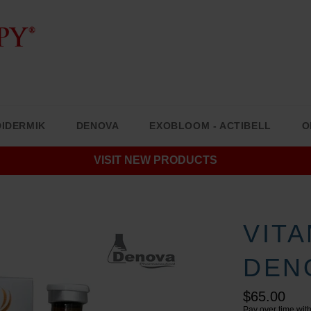
IDERMIK
DENOVA
EXOBLOOM - ACTIBELL
O
VISIT NEW PRODUCTS
VITA
DEN
Regular
$65.00
price
Pay over time wit