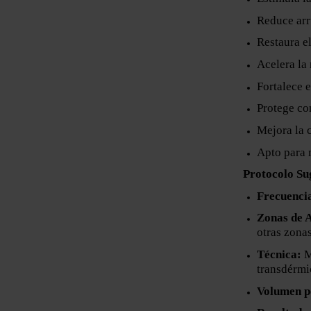
Reduce ar
Restaura e
Acelera la
Fortalece 
Protege con
Mejora la 
Apto para 
Protocolo Su
Frecuenci
Zonas de A
otras zonas
Técnica:
M
transdérmi
Volumen p