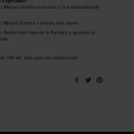
s Esperados:
2:
Mejora visible en el tono y la luminosidad de
4:
Mayor firmeza y textura más suave
6:
Reducción clara de la flacidez y apariencia
zada
l de 100 ml. Solo para uso profesional
Share
Tweet
Pin
on
on
on
Facebook
Twitter
Pinterest