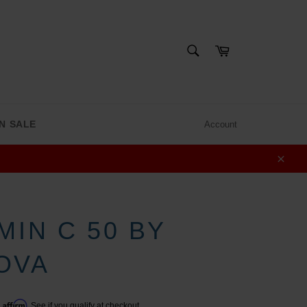
SEARCH
Cart
Search
N SALE
Account
Clos
MIN C 50 BY
OVA
Affirm
h
. See if you qualify at checkout.