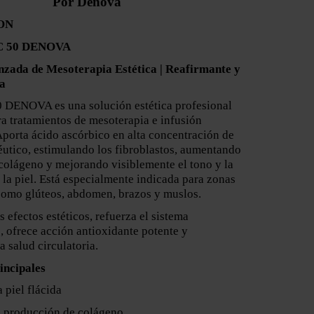
Por Denova
ON
C 50 DENOVA
nzada de Mesoterapia Estética | Reafirmante y
a
 DENOVA es una solución estética profesional
a tratamientos de mesoterapia e infusión
Aporta ácido ascórbico en alta concentración de
utico, estimulando los fibroblastos, aumentando
e colágeno y mejorando visiblemente el tono y la
 la piel. Está especialmente indicada para zonas
como glúteos, abdomen, brazos y muslos.
 efectos estéticos, refuerza el sistema
 ofrece acción antioxidante potente y
a salud circulatoria.
incipales
 piel flácida
a producción de colágeno