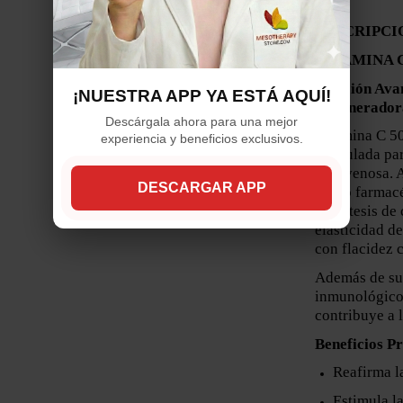
DESCRIPCI
VITAMINA 
Solución Ava
¡NUESTRA APP YA ESTÁ AQUÍ!
Regenerador
Descárgala ahora para una mejor
Vitamina C 50
experiencia y beneficios exclusivos.
formulada par
intravenosa. 
DESCARGAR APP
grado farmacé
la síntesis d
elasticidad de
con flacidez 
Además de sus
inmunológico,
contribuye a l
Beneficios Pr
Reafirma la
Estimula l