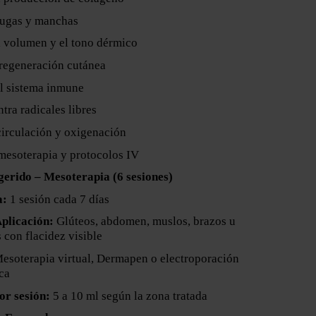
rugas y manchas
l volumen y el tono dérmico
 regeneración cutánea
el sistema inmune
tra radicales libres
circulación y oxigenación
mesoterapia y protocolos IV
gerido – Mesoterapia (6 sesiones)
a:
1 sesión cada 7 días
plicación:
Glúteos, abdomen, muslos, brazos u
 con flacidez visible
esoterapia virtual, Dermapen o electroporación
ca
or sesión:
5 a 10 ml según la zona tratada