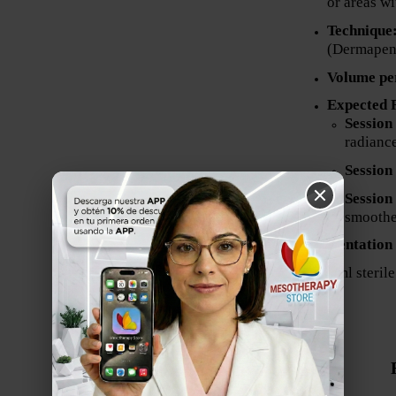
or areas wi
Technique
(Dermapen)
Volume per
Expected R
Session
radianc
Session
Session
smoothe
Presentation
100 ml sterile