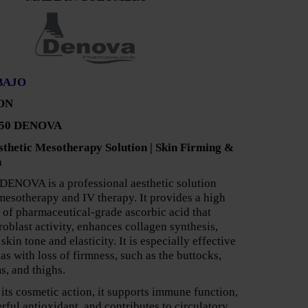
BAJO
ON
 50 DENOVA
thetic Mesotherapy Solution | Skin Firming &
n
DENOVA is a professional aesthetic solution
mesotherapy and IV therapy. It provides a high
 of pharmaceutical-grade ascorbic acid that
roblast activity, enhances collagen synthesis,
kin tone and elasticity. It is especially effective
eas with loss of firmness, such as the buttocks,
, and thighs.
 its cosmetic action, it supports immune function,
rful antioxidant, and contributes to circulatory