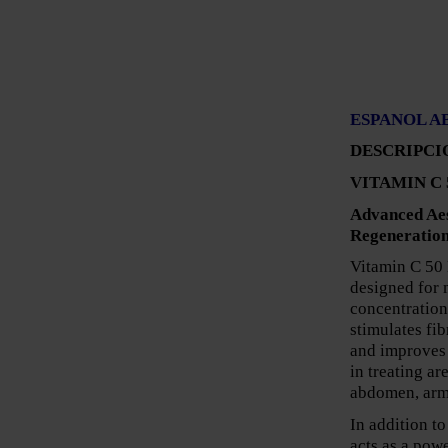
ESPANOL A
DESCRIPCI
VITAMIN C
Advanced Aes
Regeneratio
Vitamin C 50 
designed for 
concentration
stimulates fib
and improves s
in treating ar
abdomen, arms
In addition to
acts as a powe