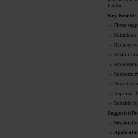
health.
Key Benefits
Firms sagg
Stimulates
Reduces wr
Restores d
Accelerate
Supports 
Provides a
Improves b
Suitable f
Suggested Pr
Session F
Applicatio