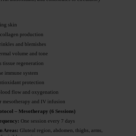
ing skin
 collagen production
inkles and blemishes
ermal volume and tone
s tissue regeneration
the immune system
ntioxidant protection
lood flow and oxygenation
or mesotherapy and IV infusion
otocol – Mesotherapy (6 Sessions)
requency:
One session every 7 days
n Areas:
Gluteal region, abdomen, thighs, arms,