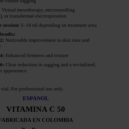
th visible sagging
:
Virtual mesotherapy, microneedling
, or transdermal electroporation
 session:
5–10 ml depending on treatment area
esults:
 2:
Noticeable improvement in skin tone and
e
 4:
Enhanced firmness and texture
 6:
Clear reduction in sagging and a revitalized,
r appearance
 vial. For professional use only.
ESPANOL
VITAMINA C 50
FABRICADA EN COLOMBIA