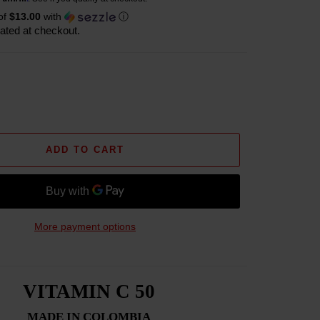
of
$13.00
with
ⓘ
ated at checkout.
ADD TO CART
More payment options
VITAMIN C 50
MADE IN COLOMBIA