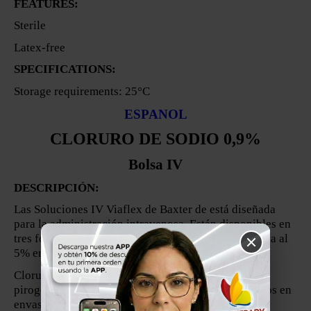
FEATURES:
Sterile
Latex-free
SPECIFICATIONS:
Storage requirements: 25°C
ESPANOL
CLORURO DE SODIO 0,9%
Bolsa IV
DESCRIPCIÓN:
Las Soluciones IV Viaflex de Baxter de está diseñada
para la administración intravenosa. Están disponibles en
tres formulaciones: cloruro de sodio (0.9%), dextrosa al
5% en agua (D5W) y lactato de Ringer (LR).
Cloruro de Sodio, USP: Una solución estéril y no
pirogénica para la reposición de fluidos y electrolitos en
envases de dosis única. Esta solución no contiene