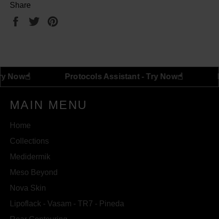
Share
Share
Tweet
Pin
on
on
on
Facebook
Twitter
Pinterest
☝︎
☝︎
ant - Try Now
Protocols Assistant - Try Now
MAIN MENU
Home
Collections
Medidermik
Meso Beyond
Nova Skin
Lipoflack - Vasam - TR7 - Pineda