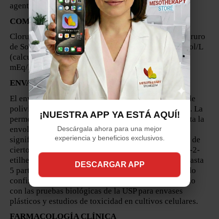
agentes antimicrobianos.
COMPOSICION:
Cloruro de Sodio al 0.9%, USP contiene 9 g/L de Cloruro
de Sodio (NaCl) con una osmolaridad de 308 mOsmol/L
(calculada). Proporciona 154 mEq/L de sodio y 154
mEq/L de cloruro.
ENVASE:
El envase plástico VIAFLEX está hecho de cloruro de
polivinilo especialmente formulado (PL 146 Plastic). La
¡NUESTRA APP YA ESTÁ AQUÍ!
permeación de agua desde el interior del envase hasta la
envoltura exterior es mínima y no afecta
Descárgala ahora para una mejor
experiencia y beneficios exclusivos.
significativamente la solución. Pequeñas cantidades de
ciertos componentes químicos, como el ftalato de di-2-
etilhexilo (DEHP), pueden filtrarse en la solución (hasta
DESCARGAR APP
5 partes por millón). La seguridad del plástico ha sido
confirmada mediante pruebas en animales de acuerdo
con las pruebas biológicas de la USP para envases
plásticos y estudios de toxicidad en cultivos celulares.
FARMACOLOGÍA CLÍNICA