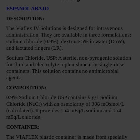
ESPANOL ABAJO
DESCRIPTION:
The Viaflex IV Solutions is designed for intravenous
administration. They are available in three formulations:
sodium chloride (0.9%), dextrose 5% in water (D5W),
and lactated ringers (LR).
Sodium Chloride, USP: A sterile, non-pyrogenic solution
for fluid and electrolyte replenishment in single-dose
containers. This solution contains no antimicrobial
agents.
COMPOSITION:
0.9% Sodium Chloride USP contains 9 g/L Sodium
Chloride (NaCl) with an osmolarity of 308 mOsmol/L
(calculated). It provides 154 mEq/L sodium and 154
mEq/L chloride.
CONTAINER:
The VIAFLEX plastic container is made from specially