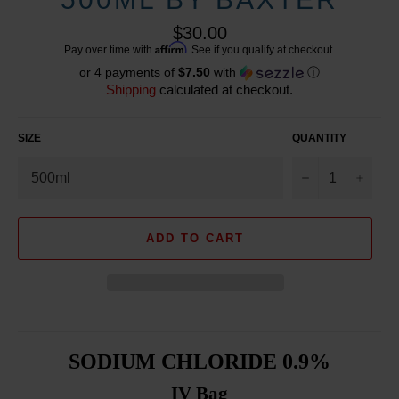
Regular
$30.00
price
Affirm
Pay over time with
. See if you qualify at checkout.
or 4 payments of
$7.50
with
ⓘ
Shipping
calculated at checkout.
SIZE
QUANTITY
−
+
ADD TO CART
SODIUM CHLORIDE 0.9%
IV Bag