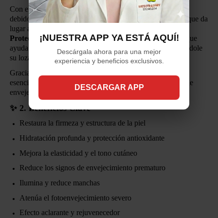
Con el paso del tiempo, la piel pierde firmeza y elasticidad
debido al debilitamiento de los tejidos que la sostienen, lo que da
lugar al envejecimiento visible del rostro. El
Serum
¡NUESTRA APP YA ESTÁ AQUÍ!
Proteoglycans-C
de Dermclar es una solución avanzada que
ayuda a
reafirmar
,
hidratar
e
iluminar
la piel, devolviéndole
Descárgala ahora para una mejor
su lozanía y juventud.
experiencia y beneficios exclusivos.
Gracias a sus
Proteoglicanos
,
Vitamina C
y nutrientes
esenciales, este suero actúa eficazmente contra los signos de
DESCARGAR APP
envejecimiento facial.
✨
2. Beneficios Clave
Restaura la firmeza y estructura de la piel
Hidratación profunda y protección antioxidante
Mejora la elasticidad y el tono cutáneo
Reduce los signos de envejecimiento prematuro
Ilumina y reduce manchas
Atenúa el fotoenvejecimiento severo
Efecto aclarante y rejuvenecedor