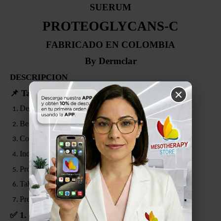
SUERUM
PROTEOGLYCANS-C
FABRICADO EN COLOMBIA
By Dermclar
DESCRIPCION
📌
Tabla de Contenido
Descripción del Producto
Beneficios Clave
Componentes Principales
Indicaciones de Uso
Protocolo Sugerido (4–8 sesiones)
Tabla de Aplicación (6 sesiones)
Presentación del Producto
✅
1. Descripción del Producto