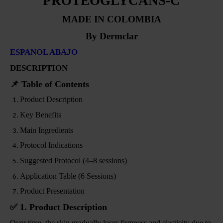
PROTEOGLYCANS-C
MADE IN COLOMBIA
By Dermclar
ESPANOL ABAJO
DESCRIPTION
📌
Table of Contents
Product Description
Key Benefits
Main Ingredients
Protocol Indications
Suggested Protocol (4–8 sessions)
Application Table (6 Sessions)
Product Presentation
✅
1. Product Description
Over time, the skin gradually loses firmness and elasticity due to