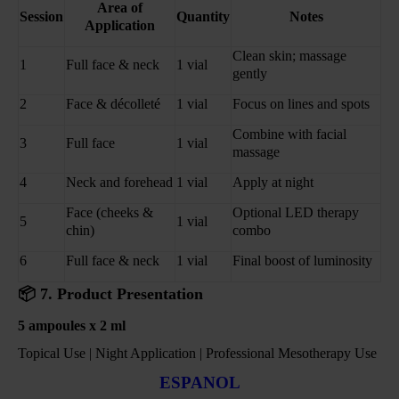
Area of
Session
Quantity
Notes
Application
Clean skin; massage
1
Full face & neck
1 vial
gently
2
Face & décolleté
1 vial
Focus on lines and spots
Combine with facial
3
Full face
1 vial
massage
4
Neck and forehead
1 vial
Apply at night
Face (cheeks &
Optional LED therapy
5
1 vial
chin)
combo
6
Full face & neck
1 vial
Final boost of luminosity
📦
7. Product Presentation
5 ampoules x 2 ml
Topical Use | Night Application | Professional Mesotherapy Use
ESPANOL