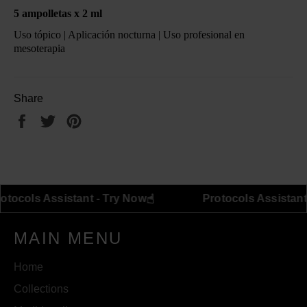
5 ampolletas x 2 ml
Uso tópico | Aplicación nocturna | Uso profesional en
mesoterapia
Share
Share
Tweet
Pin
on
on
on
Facebook
Twitter
Pinterest
☝︎
Protocols Assistant - Try Now
Protocols 
MAIN MENU
Home
Collections