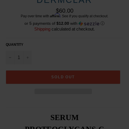
Regular
$60.00
price
Affirm
Pay over time with
. See if you qualify at checkout.
or 5 payments of
$12.00
with
ⓘ
Shipping
calculated at checkout.
QUANTITY
−
+
SOLD OUT
SERUM