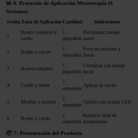
📊
6. Protocolo de Aplicación Mesoterapia (6
Sesiones)
Sesión
Zona de Aplicación
Cantidad
Indicaciones
Rostro completo y
1
Piel limpia; masaje
1
cuello
ampolleta
suave
1
Foco en manchas y
2
Rostro y escote
ampolleta
líneas
1
Combinar con masaje
3
Rostro completo
ampolleta
facial
1
4
Cuello y frente
Aplicar de noche
ampolleta
1
5
Mejillas y mentón
Opción con terapia LED
ampolleta
1
Refuerzo final de
6
Rostro y cuello
ampolleta
luminosidad
📦
7. Presentación del Producto