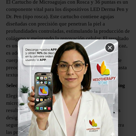
El Cartucho de Microagujas con Rosca y 36 puntas es un
componente vital para los dispositivos LED Derma Pen y
Dr. Pen (tipo rosca). Este cartucho contiene agujas
diseñadas con precisión que penetran la piel a
profundidades controladas, estimulando la producción de
colágeno y mejorando la renovación celular. El resultado
es una piel más firme, suave y radiante. Versátil y eficaz,
es adecuado para su uso en el rostro, cuello, escote,
cuerpo y cuero cabelludo, abordando una variedad de
preocupaciones cutáneas, desde cicatrices de acné hasta
texturas desiguales.
Selección del Cartucho Correcto para Microneedling
Elegir el cartucho adecuado para tu bolígrafo de
microneedling es esencial para lograr los mejores
resultados. Cada modelo de bolígrafo tiene cartuchos
designados que garantizan un rendimiento óptimo y
seguridad. Antes de seleccionar un cartucho, considera
las preocupaciones específicas de la piel que deseas