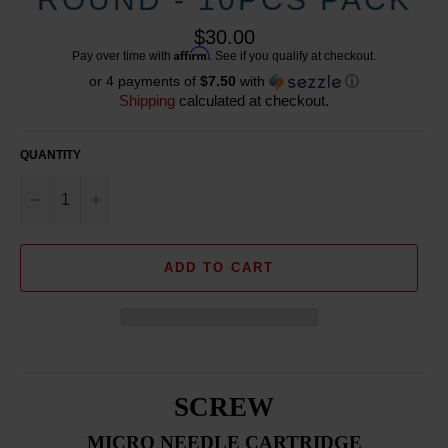
Regular
$30.00
price
Affirm
Pay over time with
. See if you qualify at checkout.
or 4 payments of
$7.50
with
ⓘ
Shipping
calculated at checkout.
QUANTITY
−
+
ADD TO CART
SCREW
MICRO NEEDLE CARTRIDGE