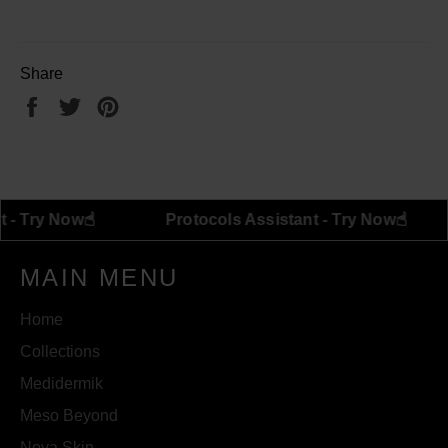
Share
Share
Tweet
Pin
on
on
on
Facebook
Twitter
Pinterest
☝︎
ssistant - Try Now
Protocols Assistant - Try No
MAIN MENU
Home
Collections
Medidermik
Meso Beyond
Nova Skin