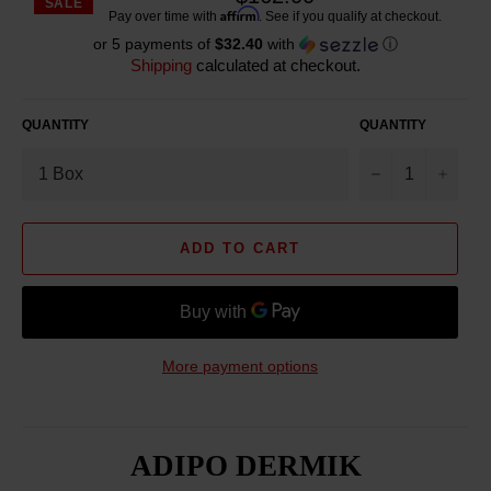
SALE
Reg
Affirm
Pay over time with
. See if you qualify at checkout.
pric
or 5 payments of
$32.40
with
ⓘ
Shipping
calculated at checkout.
QUANTITY
QUANTITY
−
+
ADD TO CART
More payment options
ADIPO DERMIK