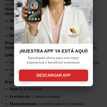
Su fórmula combina
Cafeína, Silicio (Metilsilanol
Manuronato), Extracto de Centella Asiática e
Hialuronidasa
en una triple acción:
Movilización de grasa
Reafirmación cutánea
Desintoxicación
Presentación:
20 ampolletas x 5 ml (100 ml en total).
Fórmula:
Solución estéril al 100%, libre de parabenos.
¡NUESTRA APP YA ESTÁ AQUÍ!
Indicaciones:
Descárgala ahora para una mejor
Grasa localizada (abdomen, muslos, brazos, glúteos).
experiencia y beneficios exclusivos.
Celulitis con acumulación de grasa que afecta la
textura y firmeza de la piel.
DESCARGAR APP
Protocolo sugerido
Plan:
6–8 sesiones.
Frecuencia:
1 sesión semanal.
Mantenimiento:
1 sesión cada 4–6 semanas.