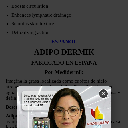
Boosts circulation
Enhances lymphatic drainage
Smooths skin texture
Detoxifying action
ESPANOL
ADIPO DERMIK
FABRICADO EN ESPANA
Por Medidermik
Imagina la grasa localizada como cubitos de hielo
atrapados en una bandeja:
Adipo Dermik
actúa como
agua tibia que los libera, dejando la superficie más lisa y
definida.
Descripción
Adipo Dermik
es un sérum corporal de mesoterapia
avanzada diseñado para actuar sobre
depósitos de grasa
localizada y celulitis
.