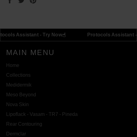
on
on
on
Facebook
Twitter
Pinterest
☝︎
Protocols Assistant - Try Now
Protocols As
MAIN MENU
Home
Collections
Medidermik
Meso Beyond
Nova Skin
Lipoflack - Vasam - TR7 - Pineda
Rear Contouring
Dermclar