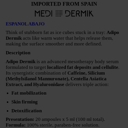
IMPORTED FROM SPAIN
ESPANOL ABAJO
Think of stubborn fat as ice cubes stuck in a tray:
Adipo
Dermik
acts like warm water that helps release them,
making the surface smoother and more defined.
Description
Adipo Dermik
is an advanced mesotherapy body serum
formulated to target
localized fat deposits and cellulite
.
Its synergistic combination of
Caffeine, Silicium
(Methylsilanol Mannuronate), Centella Asiatica
Extract, and Hyaluronidase
delivers triple action:
Fat mobilization
Skin firming
Detoxification
Presentation:
20 ampoules x 5 ml (100 ml total).
Formula:
100% sterile, paraben-free solution.